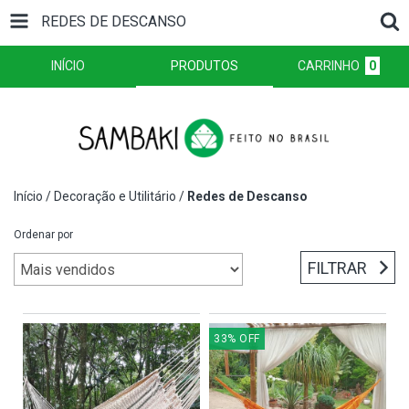
REDES DE DESCANSO
INÍCIO
PRODUTOS
CARRINHO
0
Início
/
Decoração e Utilitário
/
Redes de Descanso
Ordenar por
FILTRAR
33
%
OFF