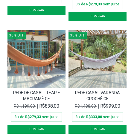
3
x de
R$279,33
sem juros
30
%
OFF
33
%
OFF
REDE DE CASAL- TEAR E
REDE CASAL VARANDA
MACRAMÊ CE
CROCHÊ CE
R$838,00
R$999,00
R$1.199,00
R$1.488,00
3
x de
R$279,33
sem juros
3
x de
R$333,00
sem juros