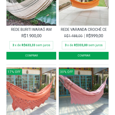
REDE BURITI WARAÓ AM
REDE VARANDA CROCHÊ CE
R$1.900,00
R$999,00
R$1.488,00
3
x de
R$633,33
sem juros
3
x de
R$333,00
sem juros
17
%
OFF
30
%
OFF