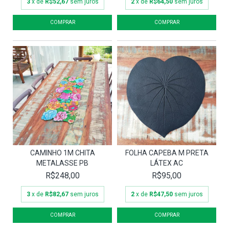
3
x de
R$52,67
sem juros
2
x de
R$64,50
sem juros
CAMINHO 1M CHITA
FOLHA CAPEBA M PRETA
METALASSE PB
LÁTEX AC
R$248,00
R$95,00
3
x de
R$82,67
sem juros
2
x de
R$47,50
sem juros