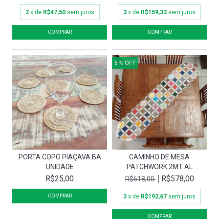
2
x de
R$47,50
sem juros
3
x de
R$159,33
sem juros
6
%
OFF
PORTA COPO PIAÇAVA BA
CAMINHO DE MESA
UNIDADE
PATCHWORK 2MT AL
R$25,00
R$578,00
R$618,00
3
x de
R$192,67
sem juros