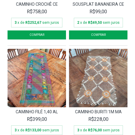
CAMINHO CROCHÊ CE
SOUSPLAT BANANEIRA CE
R$758,00
R$99,00
3
x de
R$252,67
sem juros
2
x de
R$49,50
sem juros
CAMINHO FILÉ 1,40 AL
CAMINHO BURITI 1M MA
R$399,00
R$228,00
3
x de
R$133,00
sem juros
3
x de
R$76,00
sem juros