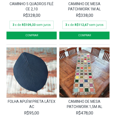
CAMINHO 5 QUADROS FILÉ
CAMINHO DE MESA
CE 2,10
PATCHWORK 1M AL
R$328,00
R$338,00
3
x de
R$109,33
sem juros
3
x de
R$112,67
sem juros
FOLHA APUÍ M PRETA LÁTEX
CAMINHO DE MESA
AC
PATCHWORK 1,5M AL
R$95,00
R$478,00