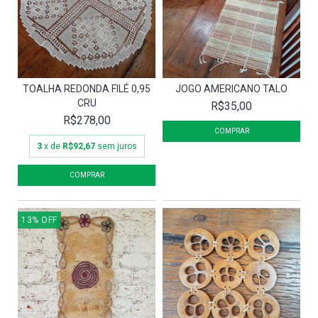
TOALHA REDONDA FILÉ 0,95
JOGO AMERICANO TALO
CRU
R$35,00
R$278,00
3
x de
R$92,67
sem juros
13
%
OFF