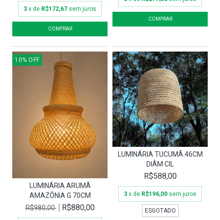
3
x de
R$172,67
sem juros
10
%
OFF
LUMINÁRIA TUCUMÃ 46CM
DIÂM CIL
R$588,00
LUMINÁRIA ARUMÃ
3
x de
R$196,00
sem juros
AMAZÔNIA G 70CM
R$880,00
R$980,00
ESGOTADO