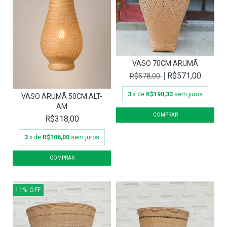
VASO 70CM ARUMÃ
R$571,00
R$578,00
3
x de
R$190,33
sem juros
VASO ARUMÃ 50CM ALT-
AM
R$318,00
3
x de
R$106,00
sem juros
11
%
OFF