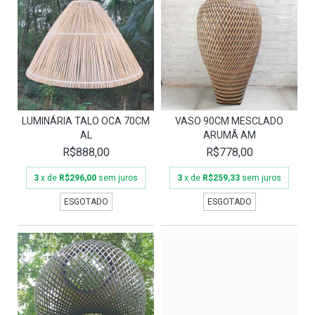
LUMINÁRIA TALO OCA 70CM
VASO 90CM MESCLADO
AL
ARUMÃ AM
R$888,00
R$778,00
3
x de
R$296,00
sem juros
3
x de
R$259,33
sem juros
ESGOTADO
ESGOTADO