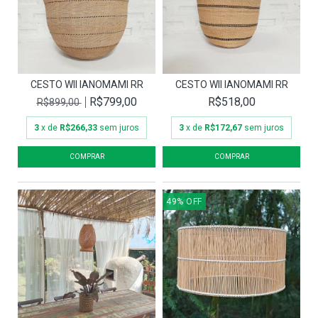
CESTO WII IANOMAMI RR
CESTO WII IANOMAMI RR
R$799,00
R$518,00
R$899,00
3
x de
R$266,33
sem juros
3
x de
R$172,67
sem juros
49
%
OFF