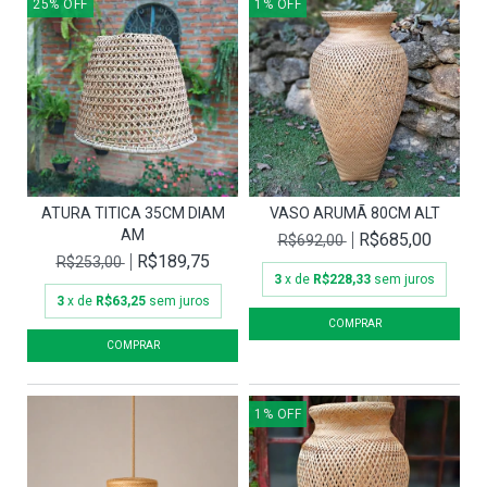
25
%
OFF
1
%
OFF
ATURA TITICA 35CM DIAM
VASO ARUMÃ 80CM ALT
AM
R$685,00
R$692,00
R$189,75
R$253,00
3
x de
R$228,33
sem juros
3
x de
R$63,25
sem juros
1
%
OFF