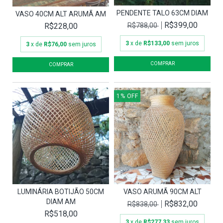
PENDENTE TALO 63CM DIAM
VASO 40CM ALT ARUMÃ AM
R$399,00
R$228,00
R$788,00
3
x de
R$133,00
sem juros
3
x de
R$76,00
sem juros
1
%
OFF
LUMINÁRIA BOTIJÃO 50CM
VASO ARUMÃ 90CM ALT
DIAM AM
R$832,00
R$838,00
R$518,00
3
x de
R$277,33
sem juros