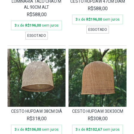
LUMINÁRIA TALO CHÃO M
CESTO HUPDAW 47CM DIAM
AL 90CM ALT
R$588,00
R$588,00
3
x de
R$196,00
sem juros
3
x de
R$196,00
sem juros
ESGOTADO
ESGOTADO
CESTO HUPDAW 38CM DIÂ
CESTO HUPDAW 30X30CM
R$318,00
R$308,00
3
x de
R$106,00
sem juros
3
x de
R$102,67
sem juros