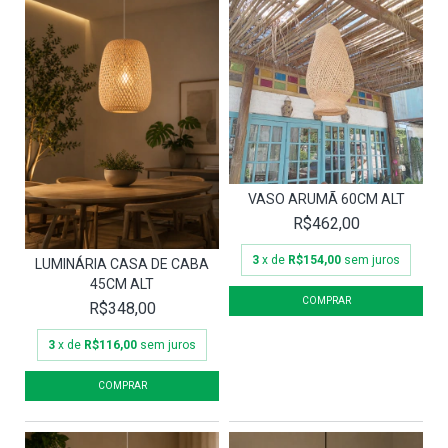
VASO ARUMÃ 60CM ALT
R$462,00
3
x de
R$154,00
sem juros
LUMINÁRIA CASA DE CABA
45CM ALT
R$348,00
3
x de
R$116,00
sem juros