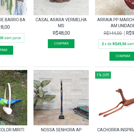
DE BARRO BA
CASAL ARARA VERMELHA
ARRAIA PP MARCH
MS
AM UNIDAD
8,00
R$48,00
R$9
R$144,00
00
sem juros
2
x de
R$49,50
sem
1
%
OFF
COLOR MIRITI
NOSSA SENHORA AP
CACHORRA INSPIR