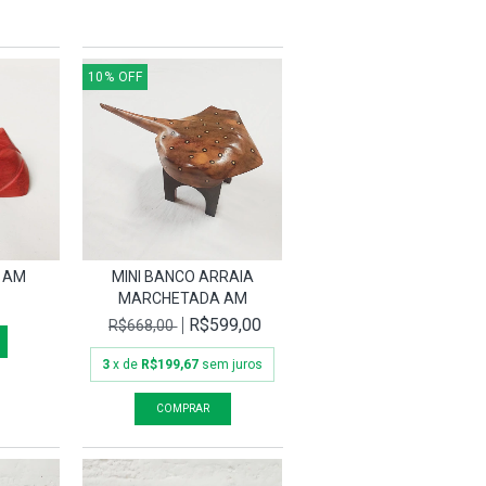
10
%
OFF
 AM
MINI BANCO ARRAIA
MARCHETADA AM
R$599,00
R$668,00
3
x de
R$199,67
sem juros