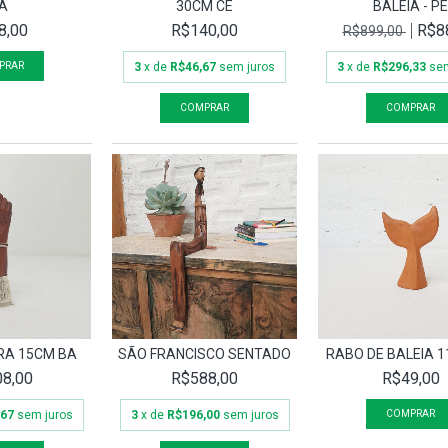
A
30CM CE
BALEIA - P
8,00
R$140,00
R$8
R$899,00
3
x de
R$46,67
sem juros
3
x de
R$296,33
sem
RA 15CM BA
SÃO FRANCISCO SENTADO
RABO DE BALEIA 
8,00
R$588,00
R$49,00
,67
sem juros
3
x de
R$196,00
sem juros