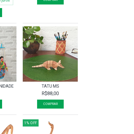
 juros
NIDADE
TATU MS
R$88,00
1
%
OFF