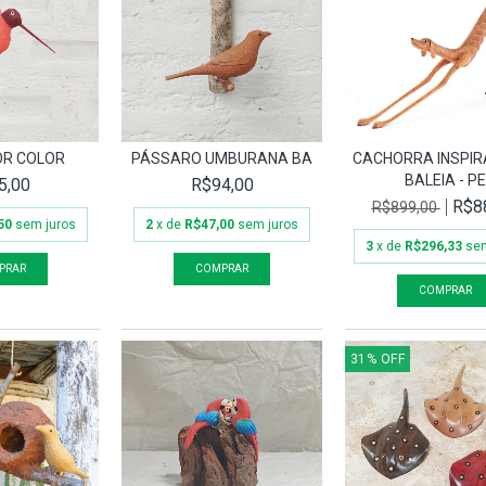
OR COLOR
PÁSSARO UMBURANA BA
CACHORRA INSPIR
BALEIA - P
5,00
R$94,00
R$8
R$899,00
50
sem juros
2
x de
R$47,00
sem juros
3
x de
R$296,33
sem
31
%
OFF