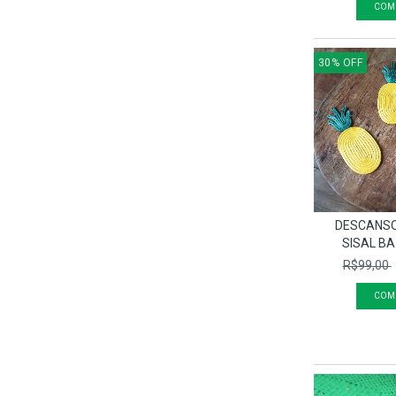
30
%
OFF
DESCANSO
SISAL BA
R$99,00