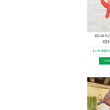
BEIJA FL
R$9
2
x de
R$47,