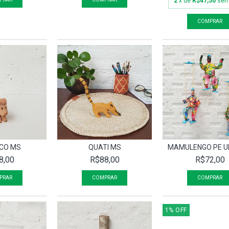
2
x de
R$47,50
sem
CO MS
QUATI MS
MAMULENGO PE U
8,00
R$88,00
R$72,00
1
%
OFF