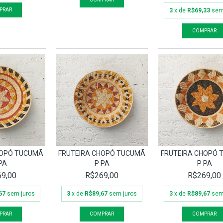
3
x de
R$69,33
sem
HOPÓ TUCUMÃ
FRUTEIRA CHOPÓ TUCUMÃ
FRUTEIRA CHOPÓ
PA
P PA
P PA
9,00
R$269,00
R$269,00
67
sem juros
3
x de
R$89,67
sem juros
3
x de
R$89,67
sem