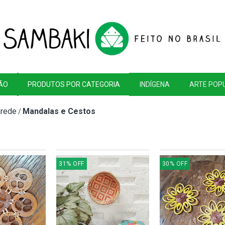
ÃO
PRODUTOS POR CATEGORIA
INDÍGENA
ARTE POP
arede
Mandalas e Cestos
/
31
%
OFF
30
%
OFF