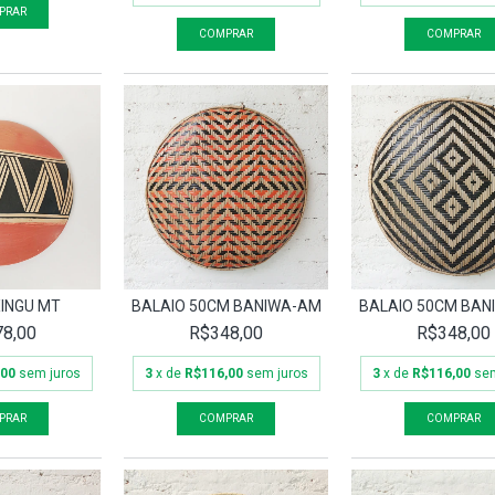
INGU MT
BALAIO 50CM BANIWA-AM
BALAIO 50CM BAN
8,00
R$348,00
R$348,00
,00
sem juros
3
x de
R$116,00
sem juros
3
x de
R$116,00
sem