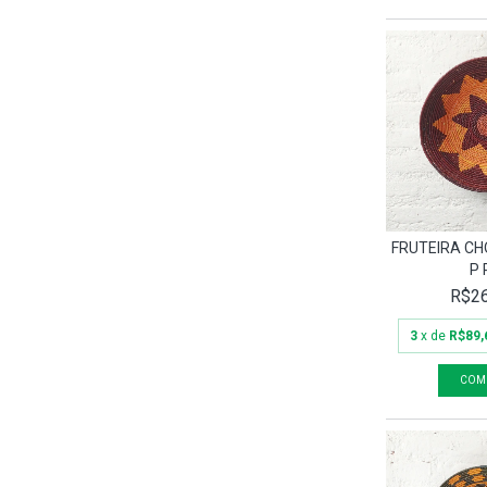
FRUTEIRA C
P 
R$26
3
x de
R$89,