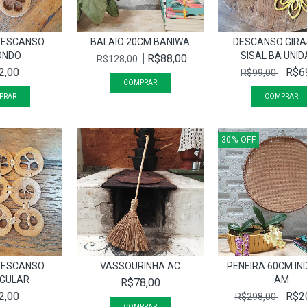
DESCANSO
BALAIO 20CM BANIWA
DESCANSO GIR
ONDO
SISAL BA UNI
R$88,00
R$128,00
2,00
R$6
R$99,00
30
%
OFF
DESCANSO
VASSOURINHA AC
PENEIRA 60CM IN
GULAR
AM
R$78,00
2,00
R$2
R$298,00