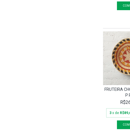
FRUTEIRA C
P 
R$26
3
x de
R$89,