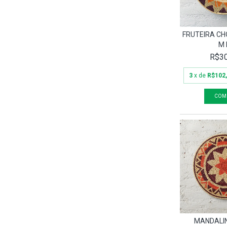
FRUTEIRA C
M 
R$30
3
x de
R$102
MANDALI