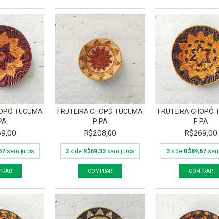
HOPÓ TUCUMÃ
FRUTEIRA CHOPÓ TUCUMÃ
FRUTEIRA CHOPÓ
PA
P PA
P PA
9,00
R$208,00
R$269,00
67
sem juros
3
x de
R$69,33
sem juros
3
x de
R$89,67
sem