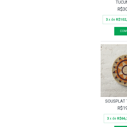
TUCU
R$30
3
x de
R$102
SOUSPLAT 
R$19
3
x de
R$66,