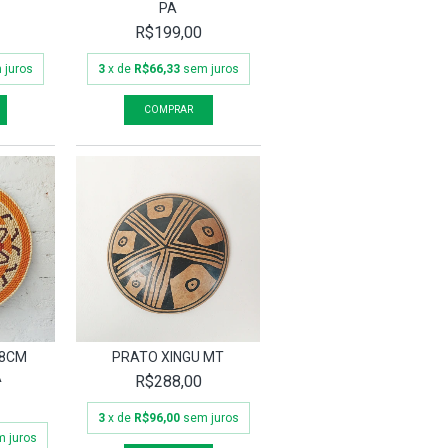
PA
R$199,00
 juros
3
x de
R$66,33
sem juros
38CM
PRATO XINGU MT
A
R$288,00
3
x de
R$96,00
sem juros
 juros