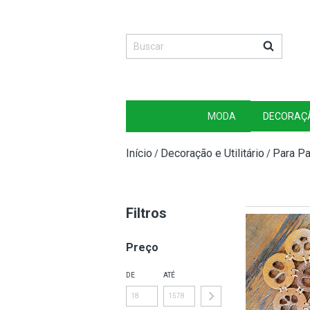
MODA
DECORAÇ
Início
Decoração e Utilitário
Para P
/
/
Filtros
Preço
DE
ATÉ