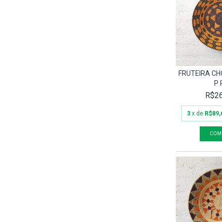
FRUTEIRA C
P 
R$26
3
x de
R$89,