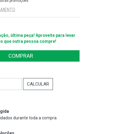
utras promoções
GAMENTO
ção, última peça! Aproveite para levar
es que outra pessoa compre!
ALTERAR CEP
:
CALCULAR
gida
idados durante toda a compra.
oluções