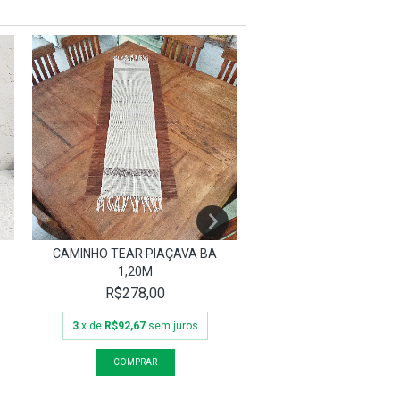
CAMINHO TEAR PIAÇAVA BA
MANDALA 50CM TALO F
1,20M
AL
R$278,00
R$199,00
3
x de
R$92,67
sem juros
3
x de
R$66,33
sem j
ESGOTADO