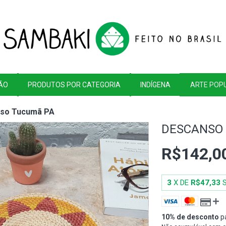
ÃO
PRODUTOS POR CATEGORIA
INDÍGENA
ARTE POP
so Tucumã PA
DESCANSO
R$142,0
3
X DE
R$47,33
10% de desconto
p