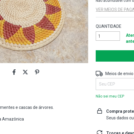
Não acumulável com o
VER MEIOS DE PA
QUANTIDADE
Aten
ant
Entregas para o CEP
Meios de envio
Não sei meu CEP
ementes e cascas de árvores.
Compra prote
Seus dados cu
sta Amazônica
Trocas e dev