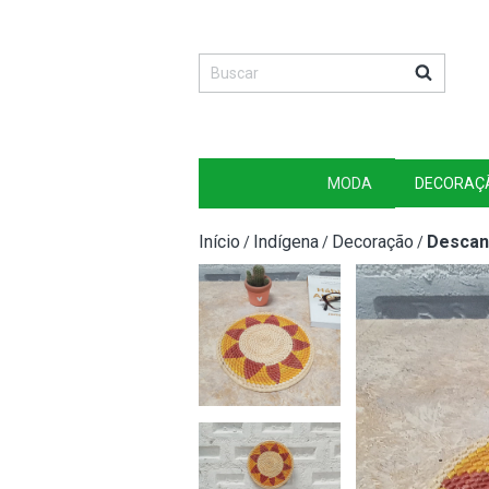
MODA
DECORAÇ
Início
Indígena
Decoração
Descan
/
/
/