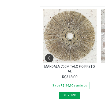
AS PORTA GUARDANAPO
MANDALA 70CM TALO FIO PRETO
SP
AL
R$140,00
R$318,00
de
R$46,67
sem juros
3
x de
R$106,00
sem juros
ESGOTADO