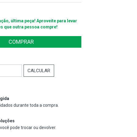
ção, última peça! Aproveite para levar
es que outra pessoa compre!
ALTERAR CEP
:
CALCULAR
gida
idados durante toda a compra.
oluções
 você pode trocar ou devolver.