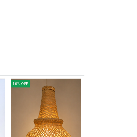
10
%
OFF
9
%
OFF