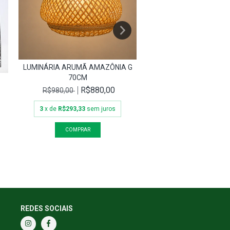
VASO YE´KUNA P
R$73
R$812,00
3
x de
R$246,00
sem 
LUMINÁRIA ARUMÃ AMAZÔNIA G
70CM
R$880,00
R$980,00
3
x de
R$293,33
sem juros
REDES SOCIAIS