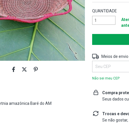
QUANTIDADE
Aten
ant
Entregas para o CEP
Meios de envio
Não sei meu CEP
Compra prote
Seus dados cu
a etnia amazônica Baré do AM
Trocas e dev
Se não gostar,