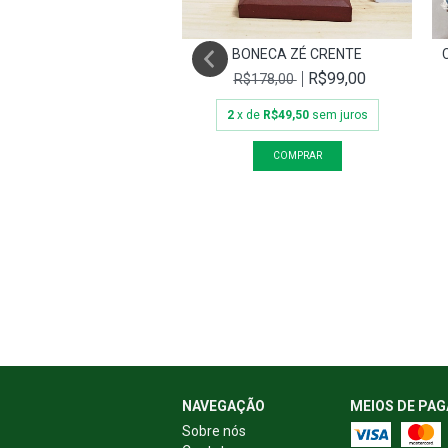
ALAIO GG (82CM)
BONECA ZÉ CRENTE
R$699,00
R$99,00
899,00
R$178,00
de
R$233,00
sem juros
2
x de
R$49,50
sem juros
NAVEGAÇÃO
MEIOS DE PA
Sobre nós