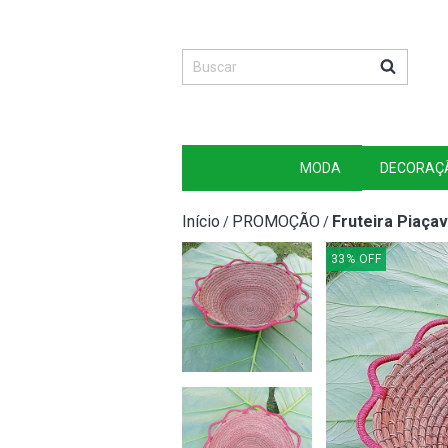
MODA
DECORAÇ
Início
PROMOÇÃO
Fruteira Piaça
/
/
33
%
OFF