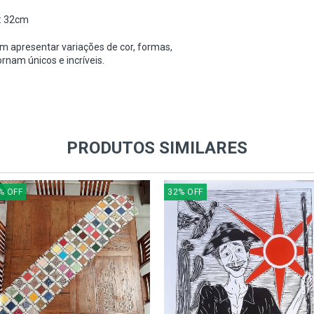
: 32cm
 apresentar variações de cor, formas,
nam únicos e incríveis.
PRODUTOS SIMILARES
%
OFF
32
%
OFF