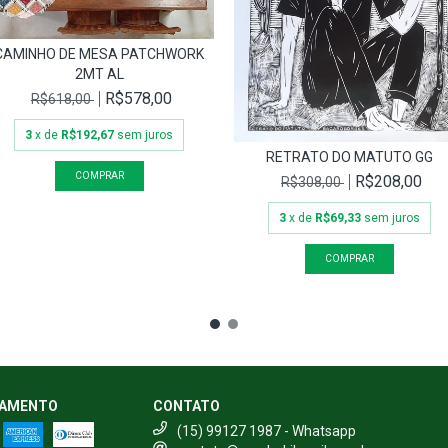
CAMINHO DE MESA PATCHWORK
2MT AL
R$578,00
R$618,00
3
x de
R$192,67
sem juros
RETRATO DO MATUTO GG
R$208,00
R$308,00
3
x de
R$69,33
sem juros
GAMENTO
CONTATO
(15) 99127 1987 - Whatsapp