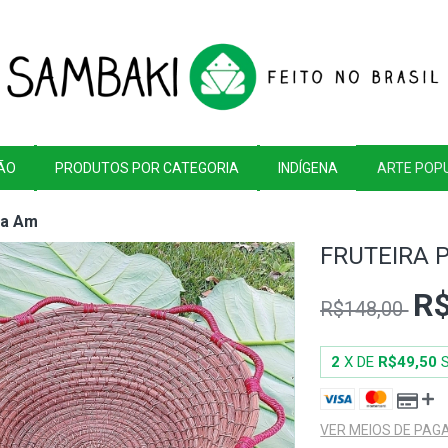
ÃO
PRODUTOS POR CATEGORIA
INDÍGENA
ARTE POP
va Am
FRUTEIRA 
R$
R$148,00
2
X DE
R$49,50
VER MEIOS DE PA