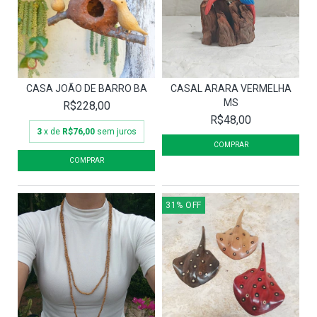
CASA JOÃO DE BARRO BA
CASAL ARARA VERMELHA
MS
R$228,00
R$48,00
3
x de
R$76,00
sem juros
31
%
OFF