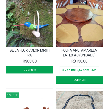
BEIJA FLOR COLOR MIRITI
FOLHA APUÍ AMARELA
PA
LÁTEX AC (UNIDADE)
R$88,00
R$158,00
3
x de
R$52,67
sem juros
1
%
OFF