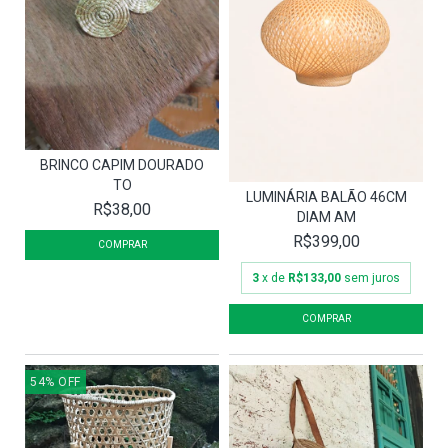
BRINCO CAPIM DOURADO
TO
LUMINÁRIA BALÃO 46CM
R$38,00
DIAM AM
R$399,00
3
x de
R$133,00
sem juros
54
%
OFF