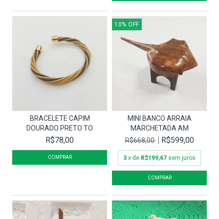
10
%
OFF
BRACELETE CAPIM
MINI BANCO ARRAIA
DOURADO PRETO TO
MARCHETADA AM
R$78,00
R$599,00
R$668,00
3
x de
R$199,67
sem juros