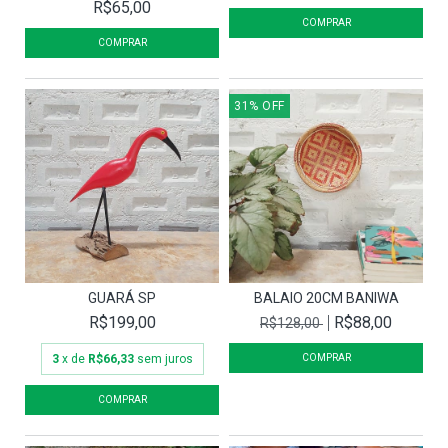
R$65,00
31
%
OFF
GUARÁ SP
BALAIO 20CM BANIWA
R$199,00
R$88,00
R$128,00
3
x de
R$66,33
sem juros