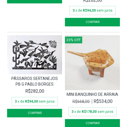
R$282,00
3
x de
R$94,00
sem juros
20
%
OFF
PÁSSAROS SERTANEJOS
PB G PABLO BORGES
R$282,00
MINI BANQUINHO DE ARRAIA
R$534,00
R$668,00
3
x de
R$94,00
sem juros
3
x de
R$178,00
sem juros