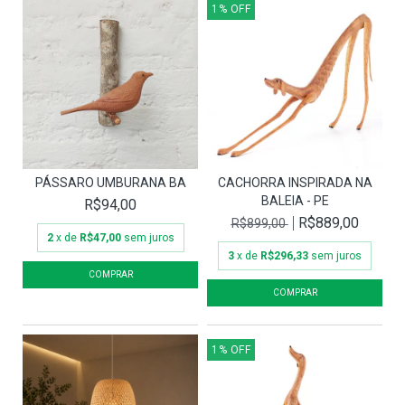
1
%
OFF
PÁSSARO UMBURANA BA
CACHORRA INSPIRADA NA
BALEIA - PE
R$94,00
R$889,00
R$899,00
2
x de
R$47,00
sem juros
3
x de
R$296,33
sem juros
1
%
OFF