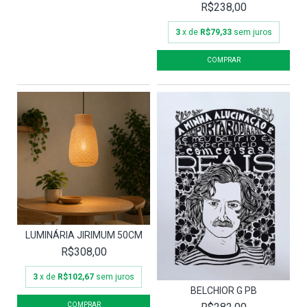
R$238,00
3
x de
R$79,33
sem juros
LUMINÁRIA JIRIMUM 50CM
R$308,00
3
x de
R$102,67
sem juros
BELCHIOR G PB