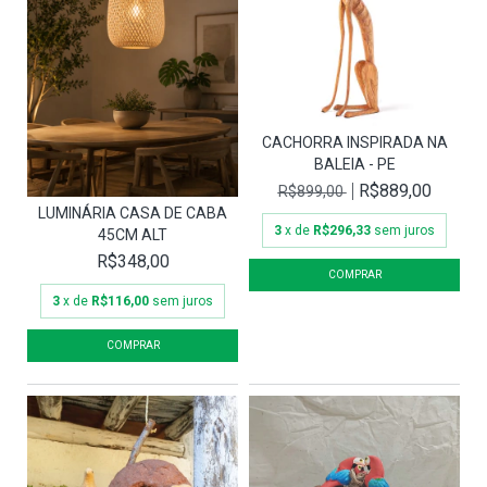
CACHORRA INSPIRADA NA
BALEIA - PE
R$889,00
R$899,00
LUMINÁRIA CASA DE CABA
3
x de
R$296,33
sem juros
45CM ALT
R$348,00
3
x de
R$116,00
sem juros