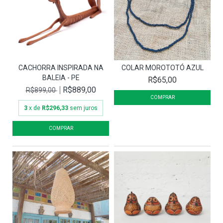
CACHORRA INSPIRADA NA
COLAR MOROTOTÓ AZUL
BALEIA - PE
R$65,00
R$889,00
R$899,00
3
x de
R$296,33
sem juros