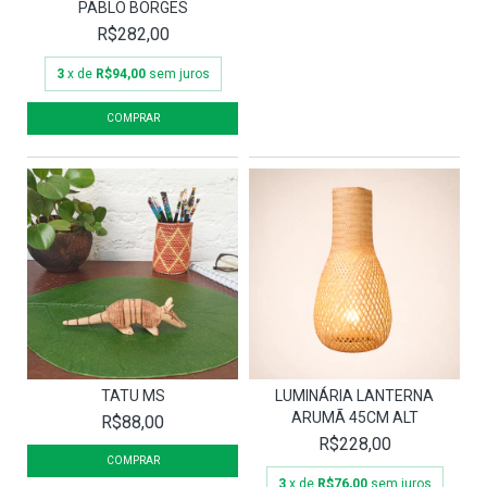
PABLO BORGES
R$282,00
3
x de
R$94,00
sem juros
TATU MS
LUMINÁRIA LANTERNA
ARUMÃ 45CM ALT
R$88,00
R$228,00
3
x de
R$76,00
sem juros