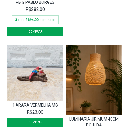
PB G PABLO BORGES
R$282,00
3
x de
R$94,00
sem juros
1 ARARA VERMELHA MS
R$23,00
LUMINÁRIA JIRIMUM 40CM
BOJUDA