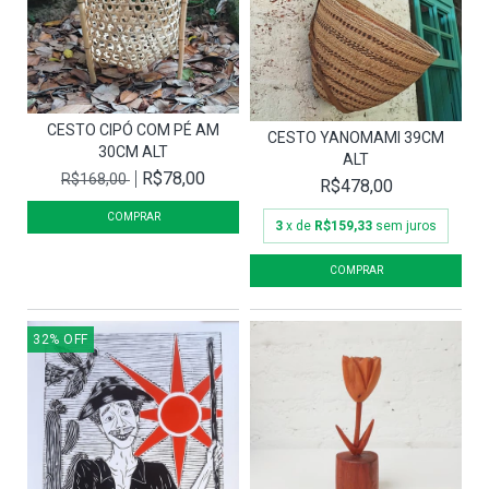
CESTO CIPÓ COM PÉ AM
CESTO YANOMAMI 39CM
30CM ALT
ALT
R$78,00
R$168,00
R$478,00
3
x de
R$159,33
sem juros
32
%
OFF