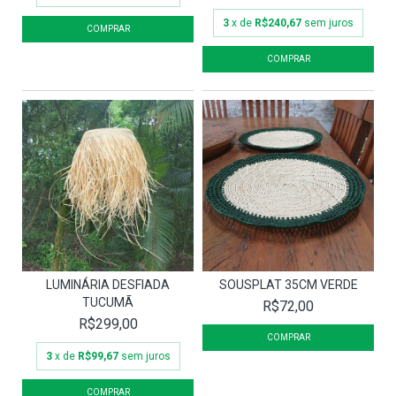
3
x de
R$240,67
sem juros
LUMINÁRIA DESFIADA
SOUSPLAT 35CM VERDE
TUCUMÃ
R$72,00
R$299,00
3
x de
R$99,67
sem juros