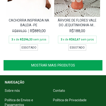
CACHORRA INSPIRADA NA
ÁRVORE DE FLORES VALE
BALEIA -PE
DO JEQUITINHONHA-M...
R$889,00
R$188,00
R$899,00
3
x de
R$296,33
sem juros
3
x de
R$62,67
sem juros
ESGOTADO
ESGOTADO
MOSTRAR MAIS PRODUTOS
NAVEGAÇÃO
Sobre nós
Contato
Política de Envios e
Política de Privacidade
Pagamentos