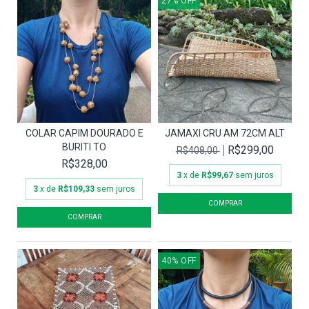
27
%
OFF
COLAR CAPIM DOURADO E
JAMAXI CRU AM 72CM ALT
BURITI TO
R$299,00
R$408,00
R$328,00
3
x de
R$99,67
sem juros
3
x de
R$109,33
sem juros
40
%
OFF