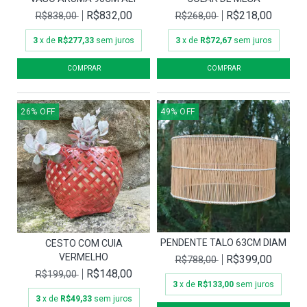
R$832,00
R$218,00
R$838,00
R$268,00
3
x de
R$277,33
sem juros
3
x de
R$72,67
sem juros
26
%
OFF
49
%
OFF
PENDENTE TALO 63CM DIAM
CESTO COM CUIA
VERMELHO
R$399,00
R$788,00
R$148,00
R$199,00
3
x de
R$133,00
sem juros
3
x de
R$49,33
sem juros