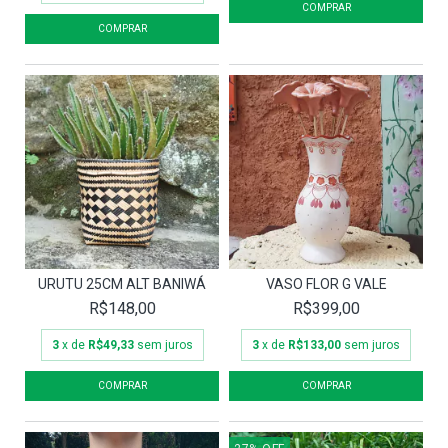
URUTU 25CM ALT BANIWÁ
VASO FLOR G VALE
R$148,00
R$399,00
3
x de
R$49,33
sem juros
3
x de
R$133,00
sem juros