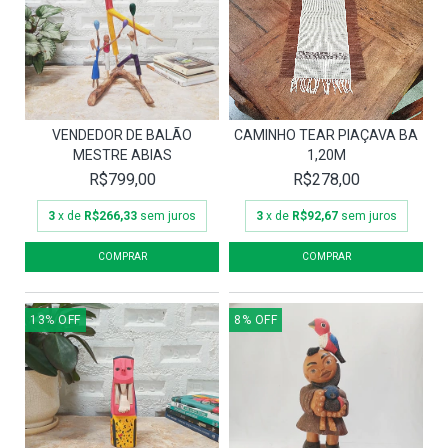
VENDEDOR DE BALÃO
CAMINHO TEAR PIAÇAVA BA
MESTRE ABIAS
1,20M
R$799,00
R$278,00
3
x de
R$266,33
sem juros
3
x de
R$92,67
sem juros
13
%
OFF
8
%
OFF