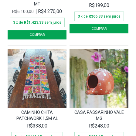
MT
R$199,00
R$4.270,00
R$6.100,00
3
x de
R$66,33
sem juros
3
x de
R$1.423,33
sem juros
CAMINHO CHITA
CASA PASSARINHO VALE
PATCHWORK 1,5M AL
MG
R$338,00
R$248,00