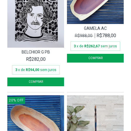
GAMELA AC
R$788,00
R$988,00
3
x de
R$262,67
sem juros
BELCHIOR G PB
R$282,00
3
x de
R$94,00
sem juros
20
%
OFF