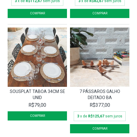
3
x de
R$112,67
sem juros
3
x de
R$82,67
sem juros
SOUSPLAT TABOA 34CM SE
7 PÁSSAROS GALHO
UNID
DEITADO BA
R$79,00
R$377,00
3
x de
R$125,67
sem juros