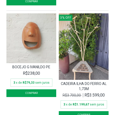
3
%
OFF
BOCEJO G IVANILDO PE
R$238,00
3
x de
R$79,33
sem juros
CADEIRA ILHA DO FERRO AL
1,73M
R$3.599,00
R$3.700,00
3
x de
R$1.199,67
sem juros