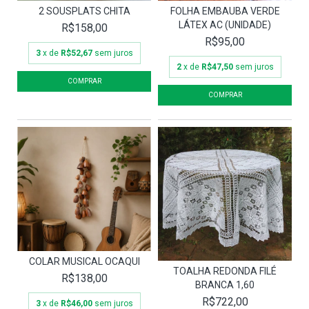
2 SOUSPLATS CHITA
FOLHA EMBAUBA VERDE
LÁTEX AC (UNIDADE)
R$158,00
R$95,00
3
x de
R$52,67
sem juros
2
x de
R$47,50
sem juros
COLAR MUSICAL OCAQUI
TOALHA REDONDA FILÉ
R$138,00
BRANCA 1,60
R$722,00
3
x de
R$46,00
sem juros