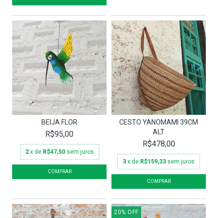
BEIJA FLOR
CESTO YANOMAMI 39CM
ALT
R$95,00
R$478,00
2
x de
R$47,50
sem juros
3
x de
R$159,33
sem juros
20
%
OFF