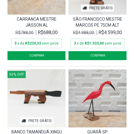
FRETE GRÁTIS
CARRANCA MESTRE
SÃO FRANCISCO MESTRE
JASSON AL
MARCOS PE 75CM ALT
R$688,00
R$4.599,00
R$788,00
R$4.988,00
3
x de
R$229,33
sem juros
3
x de
R$1.533,00
sem juros
30
%
OFF
FRETE GRÁTIS
BANCO TAMANDUÁ XINGU
GUARÁ SP