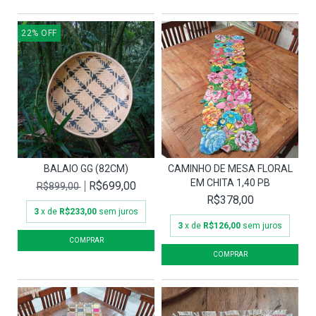
22
%
OFF
BALAIO GG (82CM)
CAMINHO DE MESA FLORAL
EM CHITA 1,40 PB
R$699,00
R$899,00
R$378,00
3
x de
R$233,00
sem juros
3
x de
R$126,00
sem juros