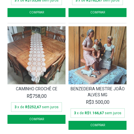
3
x de
R$133,00
sem juros
3
x de
R$162,67
sem juros
CAMINHO CROCHÊ CE
BENZEDEIRA MESTRE JOÃO
ALVES MG
R$758,00
R$3.500,00
3
x de
R$252,67
sem juros
3
x de
R$1.166,67
sem juros