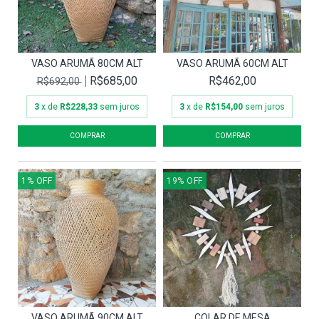
VASO ARUMÃ 80CM ALT
VASO ARUMÃ 60CM ALT
R$685,00
R$462,00
R$692,00
3
x de
R$228,33
sem juros
3
x de
R$154,00
sem juros
1
%
OFF
19
%
OFF
VASO ARUMÃ 90CM ALT
COLAR DE MESA