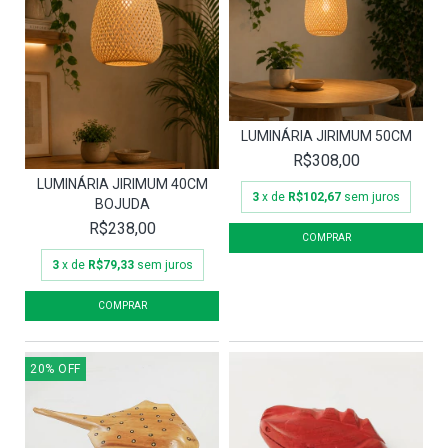
LUMINÁRIA JIRIMUM 50CM
R$308,00
LUMINÁRIA JIRIMUM 40CM
3
x de
R$102,67
sem juros
BOJUDA
R$238,00
3
x de
R$79,33
sem juros
20
%
OFF