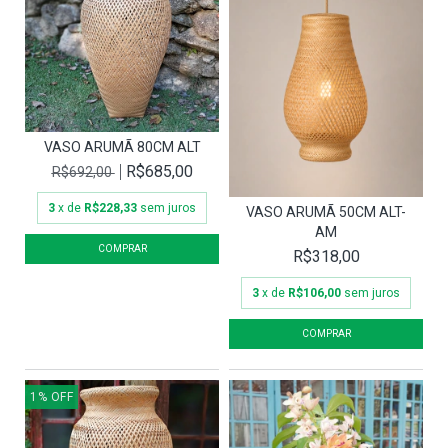
VASO ARUMÃ 80CM ALT
R$685,00
R$692,00
3
x de
R$228,33
sem juros
VASO ARUMÃ 50CM ALT-
AM
R$318,00
3
x de
R$106,00
sem juros
1
%
OFF