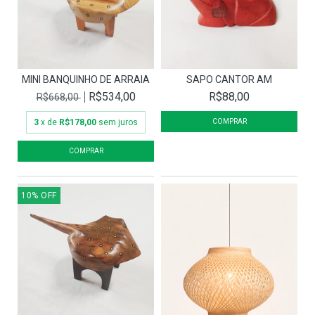
MINI BANQUINHO DE ARRAIA
SAPO CANTOR AM
R$534,00
R$88,00
R$668,00
3
x de
R$178,00
sem juros
10
%
OFF