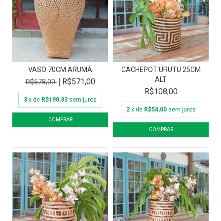
VASO 70CM ARUMÃ
CACHEPOT URUTU 25CM
ALT
R$571,00
R$578,00
R$108,00
3
x de
R$190,33
sem juros
2
x de
R$54,00
sem juros