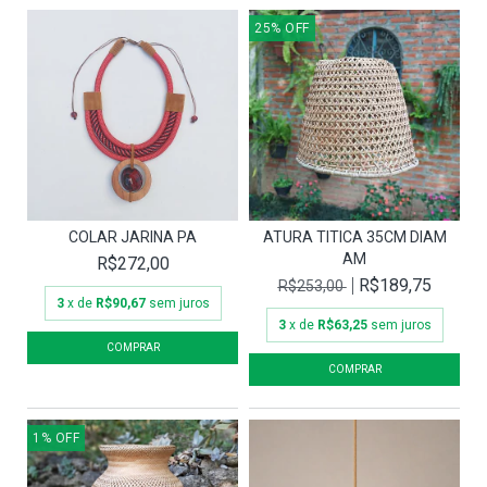
25
%
OFF
COLAR JARINA PA
ATURA TITICA 35CM DIAM
AM
R$272,00
R$189,75
R$253,00
3
x de
R$90,67
sem juros
3
x de
R$63,25
sem juros
1
%
OFF