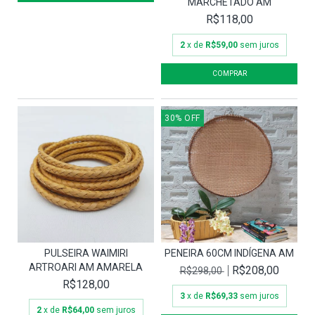
MARCHETADO AM
R$118,00
2
x de
R$59,00
sem juros
30
%
OFF
PULSEIRA WAIMIRI
PENEIRA 60CM INDÍGENA AM
ARTROARI AM AMARELA
R$208,00
R$298,00
R$128,00
3
x de
R$69,33
sem juros
2
x de
R$64,00
sem juros