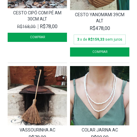
CESTO CIPÓ COM PÉ AM
CESTO YANOMAMI 39CM
30CM ALT
ALT
R$78,00
R$168,00
R$478,00
3
x de
R$159,33
sem juros
VASSOURINHA AC
COLAR JARINA AC