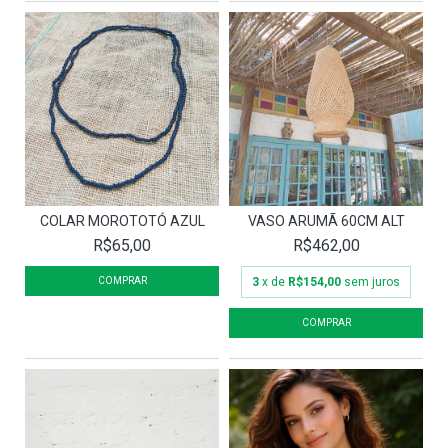
COLAR MOROTOTÓ AZUL
VASO ARUMÃ 60CM ALT
R$65,00
R$462,00
3
x de
R$154,00
sem juros