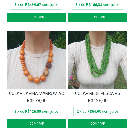
3
x de
R$499,67
sem juros
3
x de
R$166,33
sem juros
COLAR JARINA MARROM AC
COLAR REDE PESCA RS
R$378,00
R$128,00
3
x de
R$126,00
sem juros
2
x de
R$64,00
sem juros