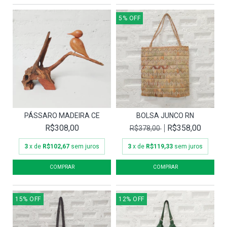
5
%
OFF
PÁSSARO MADEIRA CE
BOLSA JUNCO RN
R$308,00
R$358,00
R$378,00
3
x de
R$102,67
sem juros
3
x de
R$119,33
sem juros
15
%
OFF
12
%
OFF