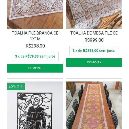
TOALHA FILÉ BRANCA CE
TOALHA DE MESA FILÉ CE
1X1M
R$999,00
R$238,00
3
x de
R$333,00
sem juros
3
x de
R$79,33
sem juros
25
%
OFF