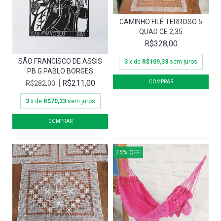
CAMINHO FILÉ TERROSO 5
QUAD CE 2,35
R$328,00
SÃO FRANCISCO DE ASSIS
3
x de
R$109,33
sem juros
PB G PABLO BORGES
R$211,00
R$282,00
3
x de
R$70,33
sem juros
25
%
OFF