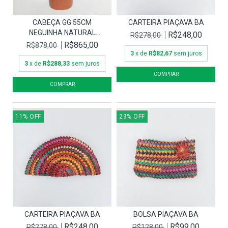
CABEÇA GG 55CM
CARTEIRA PIAÇAVA BA
NEGUINHA NATURAL
R$248,00
R$278,00
MULHER
R$865,00
R$878,00
3
x de
R$82,67
sem juros
3
x de
R$288,33
sem juros
11
%
OFF
23
%
OFF
CARTEIRA PIAÇAVA BA
BOLSA PIAÇAVA BA
R$248,00
R$99,00
R$278,00
R$128,00