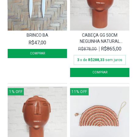
BRINCO BA
CABEÇA GG 50CM
NEGUINHA NATURAL
R$47,00
HOMEM
R$865,00
R$878,00
3
x de
R$288,33
sem juros
1
%
OFF
11
%
OFF